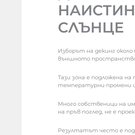
НАИСТИН
СЛЪНЦЕ
Изборът на декинг около
външното пространство
Тази зона е подложена на 
температурни промени и
Много собственици на им
на пръв поглед, не е прое
Резултатът често е подув