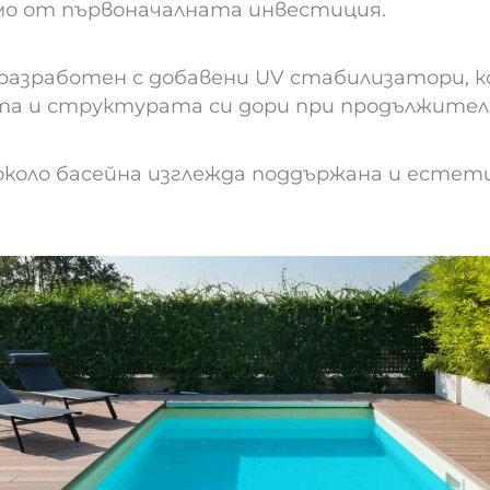
о от първоначалната инвестиция.
азработен с добавени UV стабилизатори, к
а и структурата си дори при продължително
около басейна изглежда поддържана и естети