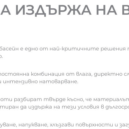
А ИЗДЪРЖА НА В
 басейн е едно от най-критичните решения 
.
постоянна комбинация от влага, директно слъ
 интензивно натоварване.
оти разбират твърде късно, че материалът,
ктиран да издържа на тези условия в дългосро
ане, напукване, хлъзгави повърхности и заг