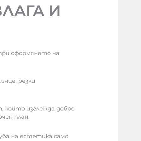
ЛАГА И
при оформянето на
нце, резки
 който изглежда добре
чен план.
уба на естетика само