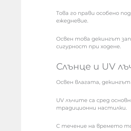
Това го прави особено под
ежедневие.
Освен това декингът зап
сигурност при ходене.
Слънце и UV лъ
Освен влагата, декингът о
UV лъчите са сред основн
традиционни настилки.
С течение на времето тов