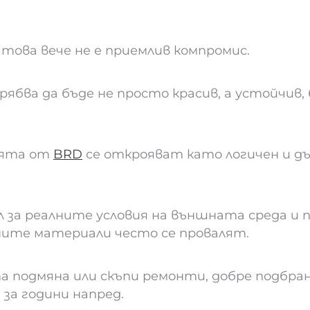
ова вече не е приемлив компромис.
бва да бъде не просто красив, а устойчив, б
ята от
BRD
се открояват като логичен и дъ
л за реалните условия на външната среда и
ите материали често се провалят.
а подмяна или скъпи ремонти, добре подбран
за години напред.