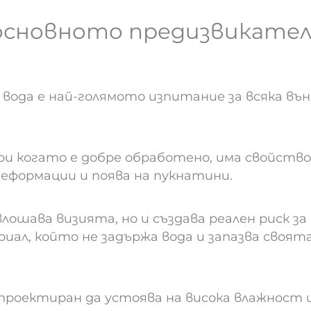
 основното предизвикател
ода е най-голямото изпитание за всяка вън
 когато е добре обработено, има свойствот
деформации и поява на пукнатини.
лошава визията, но и създава реален риск за
ал, който не задържа вода и запазва своята
роектиран да устоява на висока влажност 