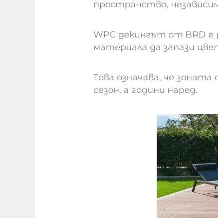
пространство, независим
WPC декингът от BRD е р
материала да запази цвет
Това означава, че зоната 
сезон, а години наред.