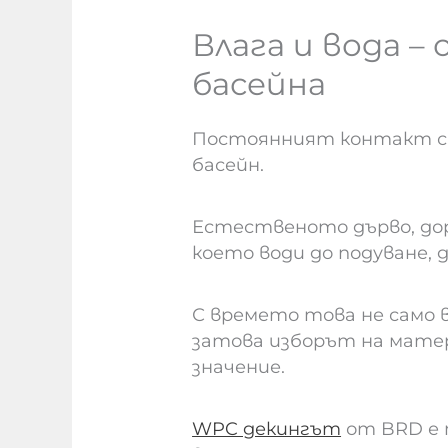
Влага и вода –
басейна
Постоянният контакт с в
басейн.
Естественото дърво, дори
което води до подуване, 
С времето това не само в
затова изборът на матери
значение.
WPC декингът
от BRD е п