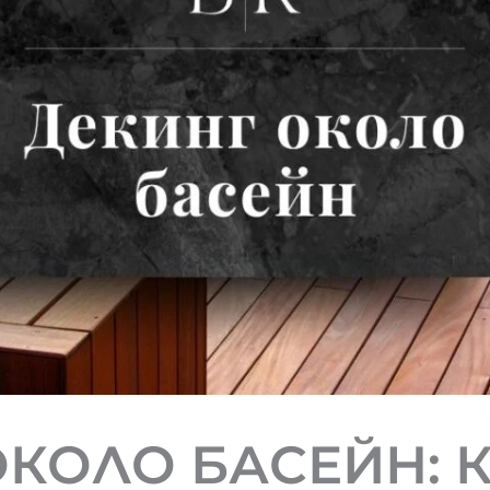
декинг настикли
Абонирайте се за нашия бюлетин и
получете безплатен наръчник със
съвети и добри практики при
избора на декинг и сайдинг.
Искам Безплатен Наръчник
КОЛО БАСЕЙН: 