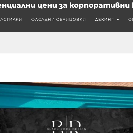
нциални цени за корпоративни 
АСТИЛКИ
ФАСАДНИ ОБЛИЦОВКИ
ДЕКИНГ
О
×
БЕЗПЛАТНО
ръководство за
впечатляващ сайндинг и