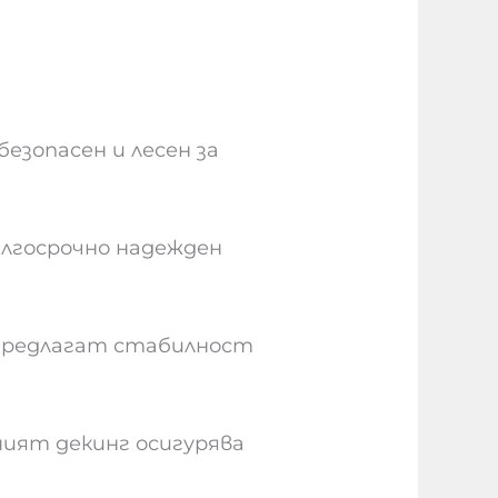
езопасен и лесен за
лгосрочно надежден
 предлагат стабилност
ият декинг осигурява