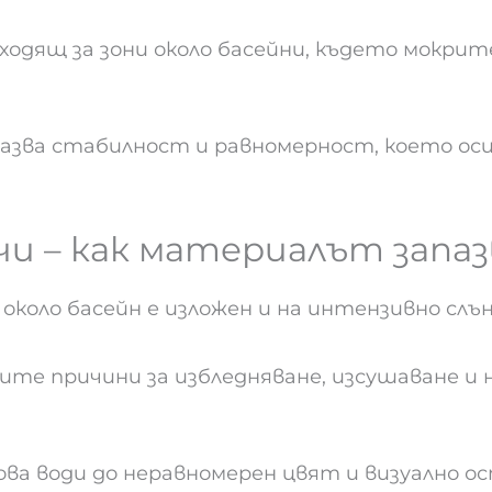
ходящ за зони около басейни, където мокрит
азва стабилност и равномерност, което оси
чи – как материалът запаз
коло басейн е изложен и на интензивно слънч
ите причини за избледняване, изсушаване и н
а води до неравномерен цвят и визуално ос