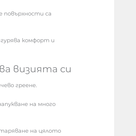
е повърхности са
гурява комфорт и
ва визията си
ево греене.
апукване на много
таряване на цялото