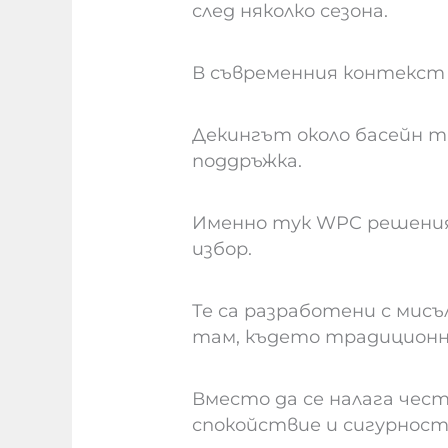
след няколко сезона.
В съвременния контекст т
Декингът около басейн тря
поддръжка.
Именно тук WPC решени
избор.
Те са разработени с мисъ
там, където традиционн
Вместо да се налага чест
спокойствие и сигурност 