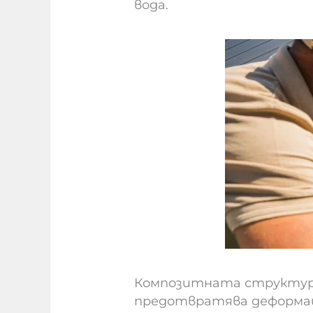
вода.
Композитната структура 
предотвратява деформац