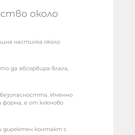
ство около
шна настилка около
о да абсорбира влага,
 безопасността. Именно
 форма, е от ключово
и директен контакт с