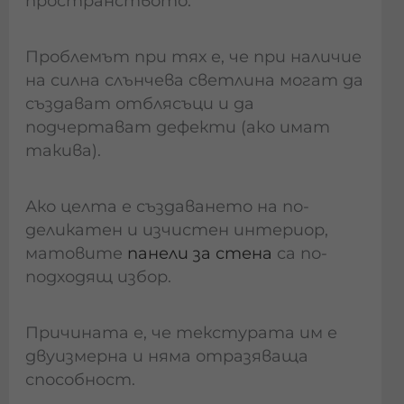
пространството.
Проблемът при тях е, че при наличие
на силна слънчева светлина могат да
създават отблясъци и да
подчертават дефекти (ако имат
такива).
Ако целта е създаването на по-
деликатен и изчистен интериор,
матовите
панели за стена
са по-
подходящ избор.
Причината е, че текстурата им е
двуизмерна и няма отразяваща
способност.