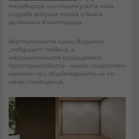
телевизора или трапезната маса
създава фокусна точка и внася
дълбочина в интериора.
Вертикалните линии визуално
„повдигат“ тавана, а
хоризонталните разширяват
пространството – много съществен
момент при обзавеждането на по-
малки помещения.