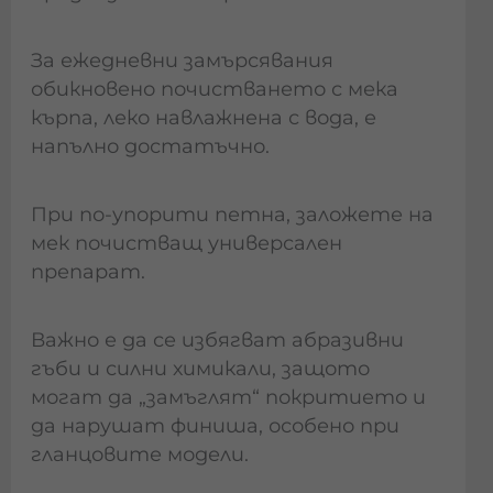
За ежедневни замърсявания
обикновено почистването с мека
кърпа, леко навлажнена с вода, е
напълно достатъчно.
При по-упорити петна, заложете на
мек почистващ универсален
препарат.
Важно е да се избягват абразивни
гъби и силни химикали, защото
могат да „замъглят“ покритието и
да нарушат финиша, особено при
гланцовите модели.