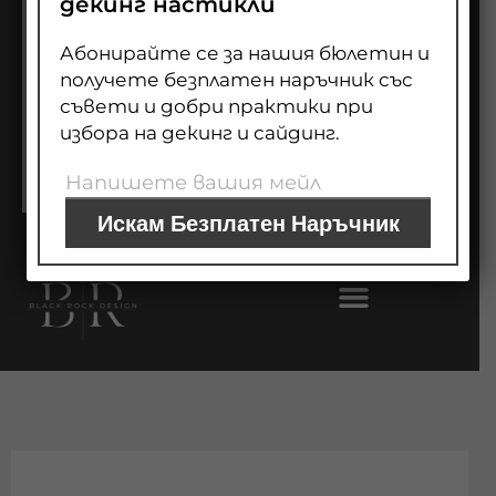
декинг настикли
ДЕКИНГ
0
Cart
Абонирайте се за нашия бюлетин и
ОГРАДИ
получете безплатен наръчник със
съвети и добри практики при
ЗА НАС
избора на декинг и сайдинг.
БЛОГ
Искам Безплатен Наръчник
ПАНЕЛИ ЗА СТЕНА
ПОДОВИ НАСТИЛКИ
ФАСАДНИ ОБЛИЦОВКИ