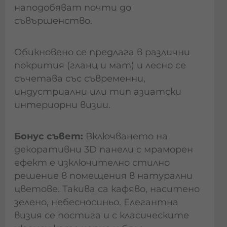
наподобяват почти до
съвършенство.
Обикновено се предлага в различни
покрития (гланц и мат) и лесно се
съчетава със съвременни,
индустриални или тип азиатски
интериорни визии.
Бонус съвет:
Включването на
декоративни 3D панели с мраморен
ефект е изключително стилно
решение в помещения в натурални
цветове. Такива са кафяво, наситено
зелено, небесносиньо. Елегантна
визия се постига и с класическите