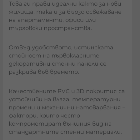
Това ги прави идеални както за нови
жилища, така и за бързо освежаване
на апартаменти, офиси или
търговски пространства.
Отвъд удобството, истинската
стойност на първокласните
декоративни стенни панели се
разкрива във времето.
Качествените PVC и 3D покрития са
устойчиви на влага, температурни
промени и механични натоварвания –
фактори, които често
компрометират външния вид на
стандартните стенни материали.