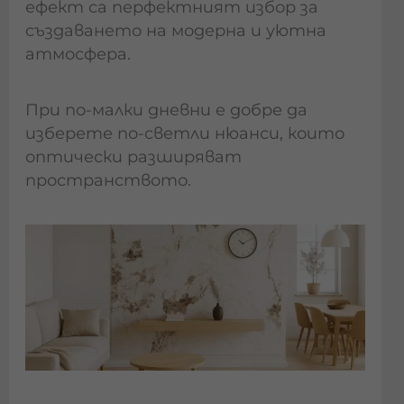
ефект са перфектният избор за
създаването на модерна и уютна
атмосфера.
При по-малки дневни е добре да
изберете по-светли нюанси, които
оптически разширяват
пространството.