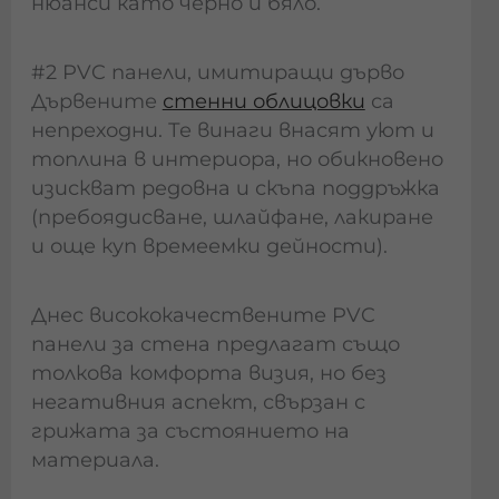
нюанси като черно и бяло.
#2 PVC панели, имитиращи дърво
Дървените
стенни облицовки
са
непреходни. Те винаги внасят уют и
топлина в интериора, но обикновено
изискват редовна и скъпа поддръжка
(пребоядисване, шлайфане, лакиране
и още куп времеемки дейности).
Днес висококачествените PVC
панели за стена предлагат също
толкова комфорта визия, но без
негативния аспект, свързан с
грижата за състоянието на
материала.