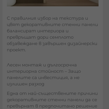
С правилния избор на текстура и
цвят декоративните стенни панели
балансират интериора и
превръщат дори семплото
обзавеждане в завършен дизайнерски
проект.
Лесен монтаж и дългосрочна
интериорна стойност – Защо
панелите са инвестиция, а не
излишен разход
Една от най-съществените причини
декоративните стенни панели да се
превърнат в предпочитано решение