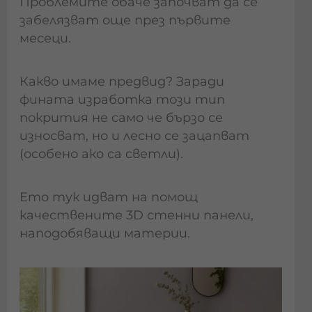
Проблемите обаче започват да се
забелязват още през първите
месеци.
Какво имаме предвид? Заради
фината изработка този тип
покрития не само че бързо се
износват, но и лесно се зацапват
(особено ако са светли).
Ето тук идват на помощ
качествените 3D стенни панели,
наподобяващи материи.