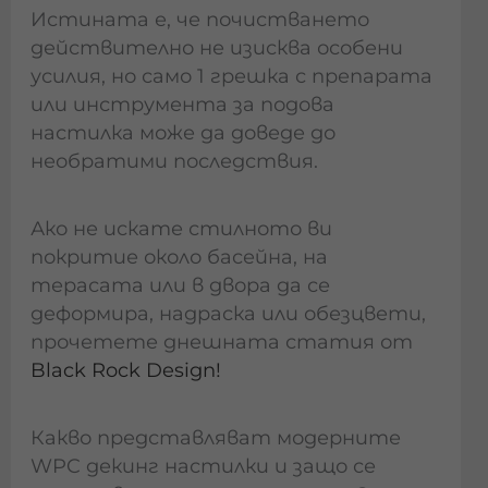
Истината е, че почистването
действително не изисква особени
усилия, но само 1 грешка с препарата
или инструмента за подова
настилка може да доведе до
необратими последствия.
Ако не искате стилното ви
покритие около басейна, на
терасата или в двора да се
деформира, надраска или обезцвети,
прочетете днешната статия от
Black Rock Design!
Какво представляват модерните
WPC декинг настилки и защо се