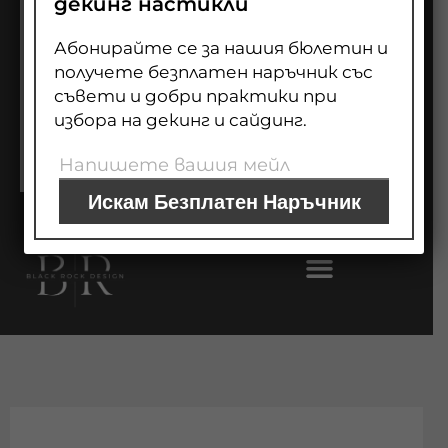
декинг настикли
ДЕКИНГ
0
Cart
Абонирайте се за нашия бюлетин и
ОГРАДИ
получете безплатен наръчник със
съвети и добри практики при
ЗА НАС
избора на декинг и сайдинг.
БЛОГ
Искам Безплатен Наръчник
ПАНЕЛИ ЗА СТЕНА
ПОДОВИ НАСТИЛКИ
ФАСАДНИ ОБЛИЦОВКИ