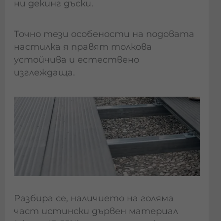
ни декинг дъски.
Точно тези особености на подовата
настилка я правят толкова
устойчива и естествено
изглеждаща.
Разбира се, наличието на голяма
част истински дървен материал