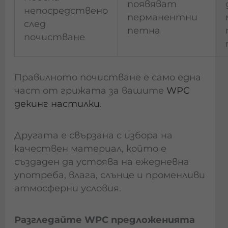
появяват
непосредствено
перманентни
след
петна
почистване
Правилното почистване е само една
част от грижата за вашите
WPC
декинг настилки
.
Другата е свързана с избора на
качествен материал, който е
създаден да устоява на ежедневна
употреба, влага, слънце и променливи
атмосферни условия.
Разгледайте WPC предложенията