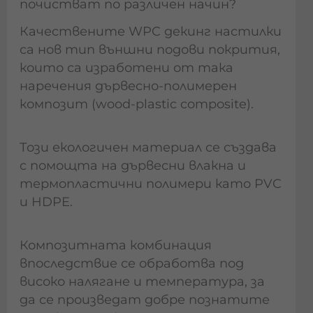
почистват по различен начин?
Качествените WPC декинг настилки
са нов тип външни подови покрития,
които са изработени от така
наречения дървесно-полимерен
композит (wood-plastic composite).
Този екологичен материал се създава
с помощта на дървесни влакна и
термопластични полимери като PVC
и HDPE.
Композитната комбинация
впоследствие се обработва под
високо налягане и температура, за
да се произведат добре познатите