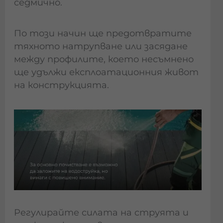
седмично.
По този начин ще предотвратите
тяхното натрупване или засядане
между профилите, което несъмнено
ще удължи експлоатационния живот
на конструкцията.
Регулирайте силата на струята и