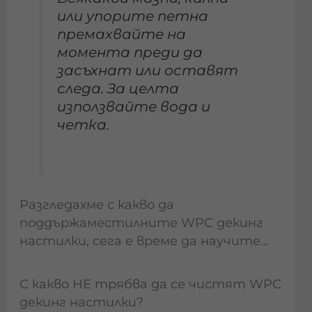
или упорите петна
премахвайте на
момента преди да
засъхнат или оставят
следа. За целта
използвайте вода и
четка.
Разгледахме с какво да
поддържаместилните WPC декинг
настилки, сега е време да научите…
С какво НЕ трябва да се чистят WPC
декинг настилки?