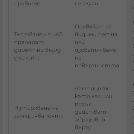
правите
се случи
Появяват се
Тестване на нов
видими петна
препарат
или
директно върху
изсветляване
дъските
на
повърхността
Частиците
като кал или
пясък
Изтъркване на
действат
замърсяванията
абразивно
върху