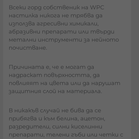
Всеки горд собственик на WPC
настилка никога не трябва да
използва агресивни химикали,
абразивни препарати или твърди
метални инструменти за нейното
почистване.
Причината е, че е могат да
надраскат повърхността, да
повлияят на цвета или да нарушат
защитния слой на материала.
В никакъв случай не бива да се
прибягва и към белина, ацетон,
разредители, силни киселинни
препарати, телени гъби или четки с