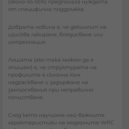
(около 45-55%) предполага нуждата
от специфична поддръжка.
Добрата новина е, че декингът не
изисква лакиране, боядисване или
импрегнация.
Лошата (ако така можем да я
опишем) е, че структурата на
профилите е склонна към
надраскване и задържане на
замърсявания при неправилно
почистване.
След като научихме най-важните
характеристики на модерните WPC