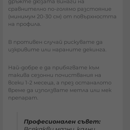
дръжте дюзата винаги на
сравнително по-голямо разстояние
(минимум 20-30 см) от повърхността
на профила.
В противен случай рискувате да
изкривите или нараните декинга.
Най-добре е да прибягвате към
такива сезонни почиствания на
всеки 1-2 месеца, а през останалото
време да използвате метла или мек
препарат.
Професионален съвет:
Всякакви мазни, кални