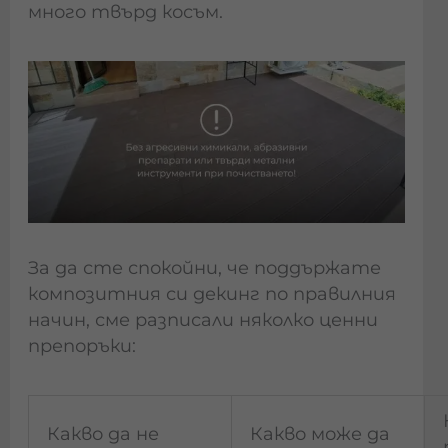
много твърд косъм.
За да сте спокойни, че поддържате
композитния си декинг по правилния
начин, сме разписали няколко ценни
препоръки:
Какво да не
Какво може да