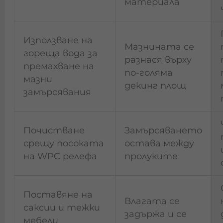
материала
Използване на
Мазнината се
гореща вода за
разнася върху
премахване на
по-голяма
мазни
декинг площ
замърсявания
Почистване
Замърсяването
срещу посоката
остава между
на WPC релефа
пролуките
Поставяне на
Влагата се
саксии и тежки
задържа и се
мебели