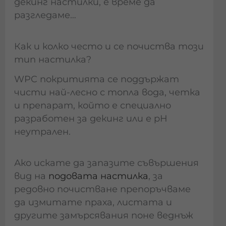
декинг настилки, е време да
разгледаме…
Как и колко често и се почиства този
тип настилка?
WPC покритията се поддържат
чисти най-лесно с топла вода, четка
и препарат, който е специално
разработен за декинг или е pH
неутрален.
Ако искате да запазите съвършения
вид н
а
подовата настилка
, за
редовно почистване препоръчваме
да измитате праха, листата и
другите замърсявания поне веднъж